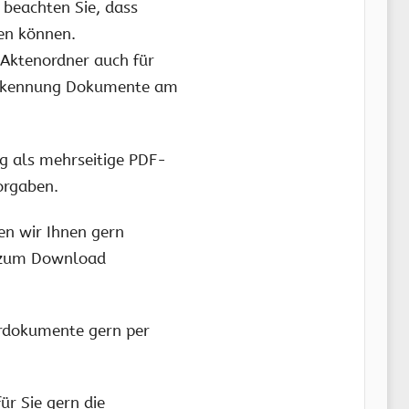
 beachten Sie, dass
den können.
 Aktenordner auch für
xterkennung Dokumente am
ng als mehrseitige PDF-
orgaben.
en wir Ihnen gern
er zum Download
ierdokumente gern per
ür Sie gern die