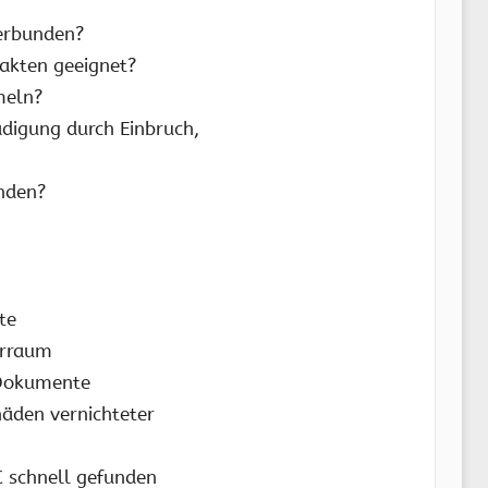
verbunden?
rakten geeignet?
meln?
ädigung durch Einbruch,
nden?
te
erraum
r Dokumente
häden vernichteter
C schnell gefunden